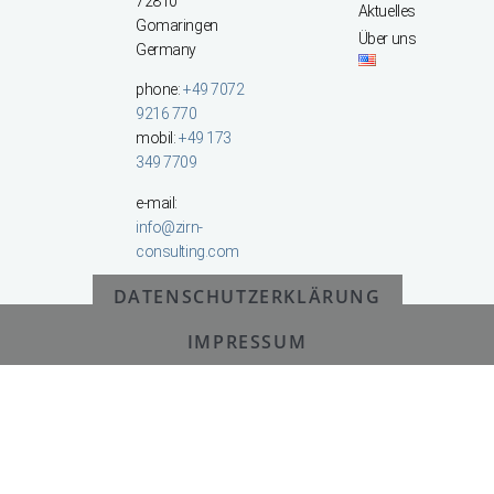
72810
Aktuelles
Gomaringen
Über uns
Germany
phone:
+49 7072
9216 770
mobil:
+49 173
349 7709
e-mail:
info@zirn-
consulting.com
DATENSCHUTZERKLÄRUNG
© All Rights Reserved 2025
IMPRESSUM