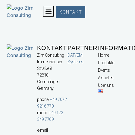
KONTAKT
KONTAKT
PARTNER
INFORMAT
Zirn Consulting
DAT/EM
Home
Immenhäuser
Systems
Produkte
Straße 8
Events
72810
Aktuelles
Gomaringen
Über uns
Germany
phone:
+49 7072
9216 770
mobil:
+49 173
349 7709
e-mail: